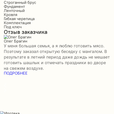
Строганный брус
П
Фундамент
Ф
Ленточный
Л
Кровля
К
Гибкая черепица
М
Комплектация
К
Под ключ
П
Отзыв заказчика
О
Олег Брагин
Е
У меня большая семья, а я люблю готовить мясо.
З
Поэтому заказал открытую беседку с мангалом. В
м
результате в летний период даже дождь не мешает
п
готовить шашлык и отмечать праздники во дворе
э
на свежем воздухе.
н
ПОДРОБНЕЕ
б
П