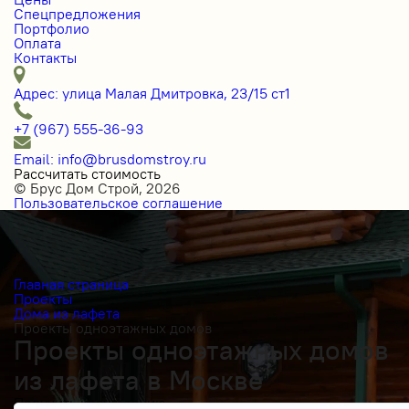
Спецпредложения
Портфолио
Оплата
Контакты
Адрес: улица Малая Дмитровка, 23/15 ст1
+7 (967) 555-36-93
Email: info@brusdomstroy.ru
Рассчитать стоимость
© Брус Дом Строй, 2026
Пользовательское соглашение
Главная страница
Проекты
Дома из лафета
Проекты одноэтажных домов
Проекты одноэтажных домов
из лафета в Москве
Получить косультацию