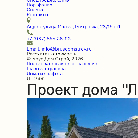
Портфолио
Оплата
Контакты
Адрес: улица Малая Дмитровка, 23/15 ст1
+7 (967) 555-36-93
Email: info@brusdomstroy.ru
Рассчитать стоимость
© Брус Дом Строй, 2026
Пользовательское соглашение
Главная страница
Дома из лафета
Л - 2631
Проект дома "Л