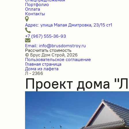
Портфолио
Оплата
Контакты
Адрес: улица Малая Дмитровка, 23/15 ст1
+7 (967) 555-36-93
Email: info@brusdomstroy.ru
Рассчитать стоимость
© Брус Дом Строй, 2026
Пользовательское соглашение
Главная страница
Дома из лафета
Л - 2366
Проект дома "Л