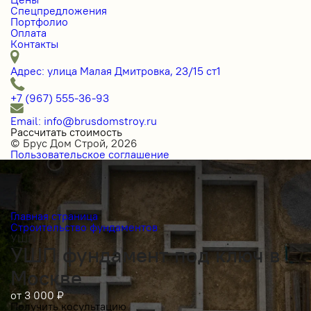
Спецпредложения
Портфолио
Оплата
Контакты
Адрес: улица Малая Дмитровка, 23/15 ст1
+7 (967) 555-36-93
Email: info@brusdomstroy.ru
Рассчитать стоимость
© Брус Дом Строй, 2026
Пользовательское соглашение
Главная страница
Строительство фундаментов
УШП
УШП фундамент под ключ в
Москве
от
3 000
₽
Получить косультацию