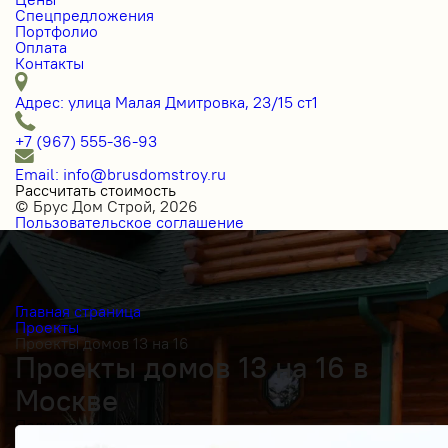
Спецпредложения
Портфолио
Оплата
Контакты
Адрес: улица Малая Дмитровка, 23/15 ст1
+7 (967) 555-36-93
Email: info@brusdomstroy.ru
Рассчитать стоимость
© Брус Дом Строй, 2026
Пользовательское соглашение
Главная страница
Проекты
Проекты домов 13 на 16
Проекты домов 13 на 16 в
Москве
Получить косультацию