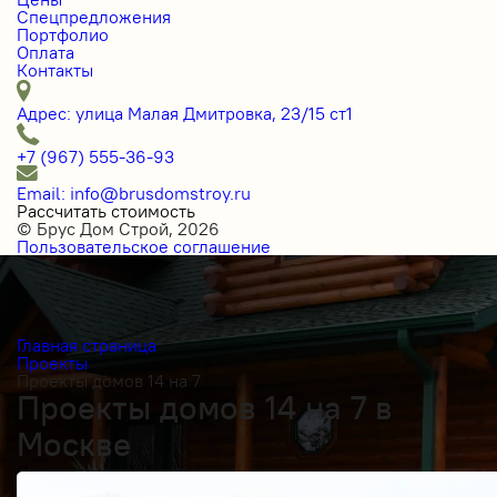
Спецпредложения
Портфолио
Оплата
Контакты
Адрес: улица Малая Дмитровка, 23/15 ст1
+7 (967) 555-36-93
Email: info@brusdomstroy.ru
Рассчитать стоимость
© Брус Дом Строй, 2026
Пользовательское соглашение
Главная страница
Проекты
Проекты домов 14 на 7
Проекты домов 14 на 7 в
Москве
Получить косультацию