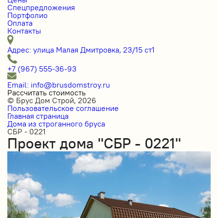
Спецпредложения
Портфолио
Оплата
Контакты
Адрес: улица Малая Дмитровка, 23/15 ст1
+7 (967) 555-36-93
Email: info@brusdomstroy.ru
Рассчитать стоимость
© Брус Дом Строй, 2026
Пользовательское соглашение
Главная страница
Дома из строганного бруса
СБР - 0221
Проект дома "СБР - 0221"