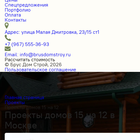
Спецпредложения
Портфолио
Оплата
Контакты
Адрес: улица Малая Дмитровка, 23/15 ст1
+7 (967) 555-36-93
Email: info@brusdomstroy.ru
Рассчитать стоимость
© Брус Дом Строй, 2026
Пользовательское соглашение
Главная страница
Проекты
Проекты домов 15 на 12
Проекты домов 15 на 12 в
Москве
Получить косультацию