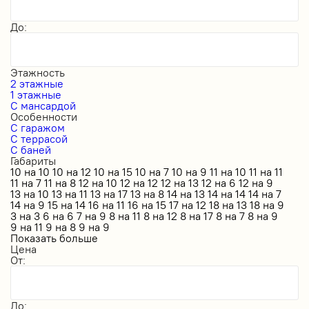
До:
Этажность
2 этажные
1 этажные
С мансардой
Особенности
С гаражом
С террасой
С баней
Габариты
10 на 10
10 на 12
10 на 15
10 на 7
10 на 9
11 на 10
11 на 11
11 на 7
11 на 8
12 на 10
12 на 12
12 на 13
12 на 6
12 на 9
13 на 10
13 на 11
13 на 17
13 на 8
14 на 13
14 на 14
14 на 7
14 на 9
15 на 14
16 на 11
16 на 15
17 на 12
18 на 13
18 на 9
3 на 3
6 на 6
7 на 9
8 на 11
8 на 12
8 на 17
8 на 7
8 на 9
9 на 11
9 на 8
9 на 9
Показать больше
Цена
От:
До: