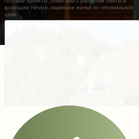
готовые проекты, помогаем с расчётом сметы и
возводим тёплое, надёжное жильё по оптимальной
цене.
Получить косультацию