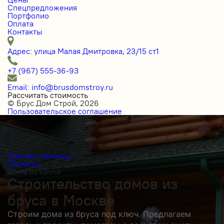
Спецпредложения
Портфолио
Оплата
Контакты
Адрес: улица Малая Дмитровка, 23/15 ст1
+7 (967) 555-36-93
Email: info@brusdomstroy.ru
Рассчитать стоимость
© Брус Дом Строй, 2026
Пользовательское соглашение
Главная страница
Проекты
Дома из бруса
Строительство домов из
бруса в Москве
Строим дома из бруса под ключ. Предлагаем