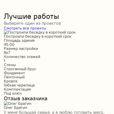
Лучшие работы
Выберите один из проектов
Смотреть все проекты
Построили беседку в короткий срок
С
Площадь здания
П
45.00
5
Размер застройки
Р
8х7
1
Количество этажей
К
1
1
Стены
С
Строганный брус
П
Фундамент
Ф
Ленточный
Л
Кровля
К
Гибкая черепица
М
Комплектация
К
Под ключ
П
Отзыв заказчика
О
Олег Брагин
Е
У меня большая семья, а я люблю готовить мясо.
З