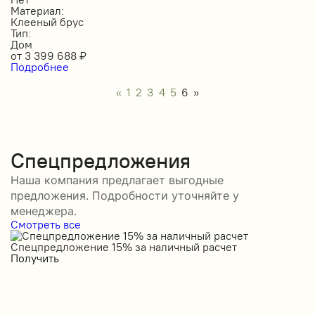
Материал:
Клееный брус
Тип:
Дом
от
3 399 688
₽
Подробнее
«
1
2
3
4
5
6
»
Спецпредложения
Наша компания предлагает выгодные
предложения. Подробности уточняйте у
менеджера.
Смотреть все
Спецпредложение 15% за наличный расчет
С
Получить
П