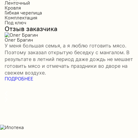
Ленточный
Л
Кровля
К
Гибкая черепица
М
Комплектация
К
Под ключ
П
Отзыв заказчика
О
Олег Брагин
Е
У меня большая семья, а я люблю готовить мясо.
З
Поэтому заказал открытую беседку с мангалом. В
м
результате в летний период даже дождь не мешает
п
готовить мясо и отмечать праздники во дворе на
э
свежем воздухе.
н
ПОДРОБНЕЕ
в
П