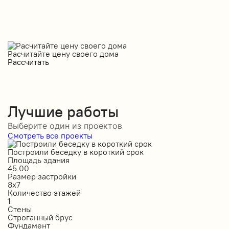
Расчитайте цену своего дома
Рассчитать
Лучшие работы
Выберите один из проектов
Смотреть все проекты
Построили беседку в короткий срок
С
Площадь здания
П
45.00
5
Размер застройки
Р
8х7
1
Количество этажей
К
1
1
Стены
С
Строганный брус
П
Фундамент
Ф