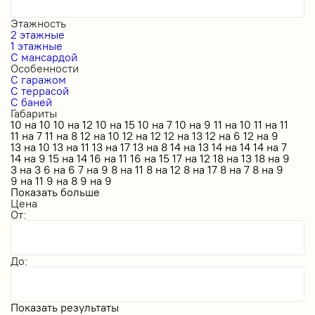
Этажность
2 этажные
1 этажные
С мансардой
Особенности
С гаражом
С террасой
С баней
Габариты
10 на 10
10 на 12
10 на 15
10 на 7
10 на 9
11 на 10
11 на 11
11 на 7
11 на 8
12 на 10
12 на 12
12 на 13
12 на 6
12 на 9
13 на 10
13 на 11
13 на 17
13 на 8
14 на 13
14 на 14
14 на 7
14 на 9
15 на 14
16 на 11
16 на 15
17 на 12
18 на 13
18 на 9
3 на 3
6 на 6
7 на 9
8 на 11
8 на 12
8 на 17
8 на 7
8 на 9
9 на 11
9 на 8
9 на 9
Показать больше
Цена
От:
До:
Показать результаты