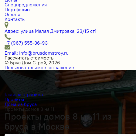
Спецпредложения
Портфолио
Оплата
Контакты
Адрес: улица Малая Дмитровка, 23/15 ст1
+7 (967) 555-36-93
Email: info@brusdomstroy.ru
Рассчитать стоимость
© Брус Дом Строй, 2026
Пользовательское соглашение
Главная страница
Проекты
Дома из бруса
Проекты домов 8 на 11
Проекты домов 8 на 11 из
бруса в Москве
Получить косультацию