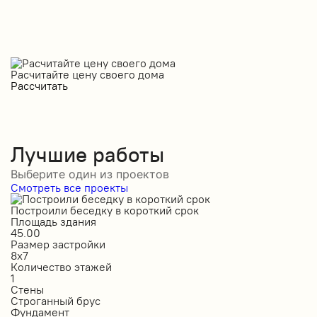
Расчитайте цену своего дома
Рассчитать
Лучшие работы
Выберите один из проектов
Смотреть все проекты
Построили беседку в короткий срок
С
Площадь здания
П
45.00
5
Размер застройки
Р
8х7
1
Количество этажей
К
1
1
Стены
С
Строганный брус
П
Фундамент
Ф