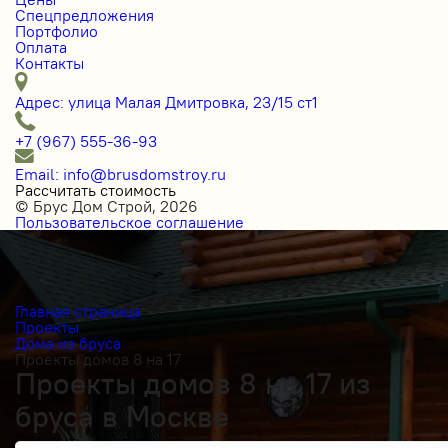
Спецпредложения
Портфолио
Оплата
Контакты
Адрес: улица Малая Дмитровка, 23/15 ст1
+7 (967) 555-36-93
Email: info@brusdomstroy.ru
Рассчитать стоимость
© Брус Дом Строй, 2026
Пользовательское соглашение
Главная страница
Проекты
Дома из бруса
Проекты домов 8 на 17
Проекты домов 8 на 17 из
бруса в Москве
Получить косультацию