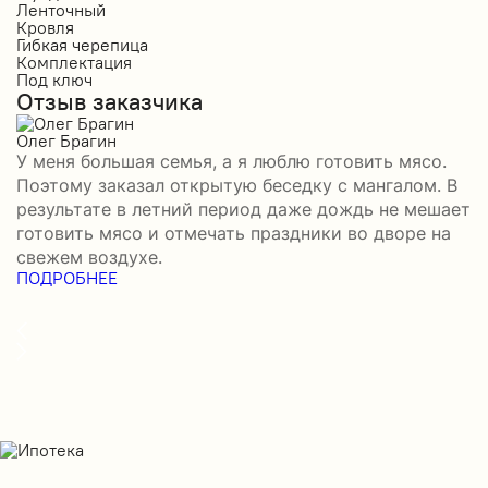
Ленточный
Л
Кровля
К
Гибкая черепица
М
Комплектация
К
Под ключ
П
Отзыв заказчика
О
Олег Брагин
Е
У меня большая семья, а я люблю готовить мясо.
З
Поэтому заказал открытую беседку с мангалом. В
м
результате в летний период даже дождь не мешает
п
готовить мясо и отмечать праздники во дворе на
э
свежем воздухе.
н
ПОДРОБНЕЕ
б
П