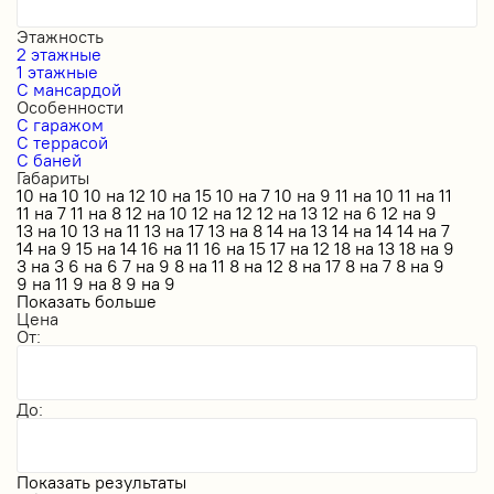
Этажность
2 этажные
1 этажные
С мансардой
Особенности
С гаражом
С террасой
С баней
Габариты
10 на 10
10 на 12
10 на 15
10 на 7
10 на 9
11 на 10
11 на 11
11 на 7
11 на 8
12 на 10
12 на 12
12 на 13
12 на 6
12 на 9
13 на 10
13 на 11
13 на 17
13 на 8
14 на 13
14 на 14
14 на 7
14 на 9
15 на 14
16 на 11
16 на 15
17 на 12
18 на 13
18 на 9
3 на 3
6 на 6
7 на 9
8 на 11
8 на 12
8 на 17
8 на 7
8 на 9
9 на 11
9 на 8
9 на 9
Показать больше
Цена
От:
До:
Показать результаты