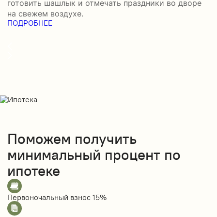
готовить шашлык и отмечать праздники во дворе
э
на свежем воздухе.
н
ПОДРОБНЕЕ
б
П
Поможем получить
минимальный процент по
ипотеке
Первоночальный взнос
15%