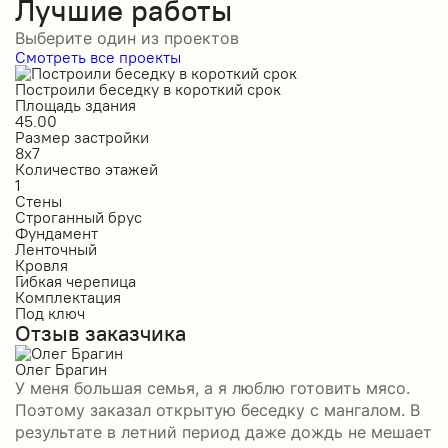
Лучшие работы
Выберите один из проектов
Смотреть все проекты
Построили беседку в короткий срок
С
Площадь здания
П
45.00
5
Размер застройки
Р
8х7
1
Количество этажей
К
1
1
Стены
С
Строганный брус
П
Фундамент
Ф
Ленточный
Л
Кровля
К
Гибкая черепица
М
Комплектация
К
Под ключ
П
Отзыв заказчика
О
Олег Брагин
Е
У меня большая семья, а я люблю готовить мясо.
З
Поэтому заказал открытую беседку с мангалом. В
м
результате в летний период даже дождь не мешает
п