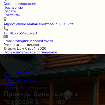
Спецпредложения
Портфолио
Оплата
Контакты
Адрес: улица Малая Дмитровка, 23/15 ст1
+7 (967) 555-36-93
Email: info@brusdomstroy.ru
Рассчитать стоимость
© Брус Дом Строй, 2026
Пользовательское соглашение
Главная страница
Проекты
Строительство бань
Каркас
Проекты бань с террасой
Проекты бань каркас с
террасой в Москве