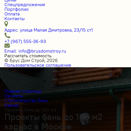
Спецпредложения
Портфолио
Оплата
Контакты
Адрес: улица Малая Дмитровка, 23/15 ст1
+7 (967) 555-36-93
Email: info@brusdomstroy.ru
Рассчитать стоимость
© Брус Дом Строй, 2026
Пользовательское соглашение
Главная страница
Проекты
Строительство бань
Каркас
Проекты бань до 100 м2
Проекты бань до 100 м2
каркас в Москве