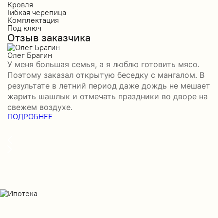
Кровля
К
Гибкая черепица
М
Комплектация
К
Под ключ
П
Отзыв заказчика
О
Олег Брагин
Е
У меня большая семья, а я люблю готовить мясо.
З
Поэтому заказал открытую беседку с мангалом. В
м
результате в летний период даже дождь не мешает
п
жарить шашлык и отмечать праздники во дворе на
э
свежем воздухе.
н
ПОДРОБНЕЕ
в
П