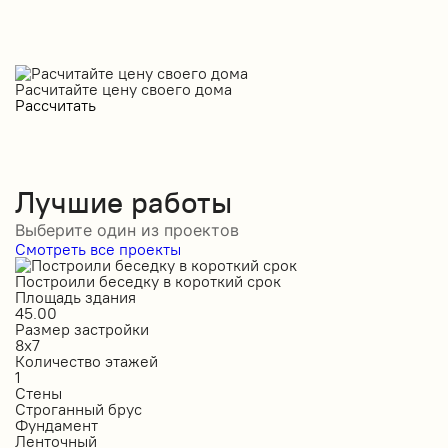
Расчитайте цену своего дома
Рассчитать
Лучшие работы
Выберите один из проектов
Смотреть все проекты
Построили беседку в короткий срок
С
Площадь здания
П
45.00
5
Размер застройки
Р
8х7
1
Количество этажей
К
1
1
Стены
С
Строганный брус
П
Фундамент
Ф
Ленточный
Л