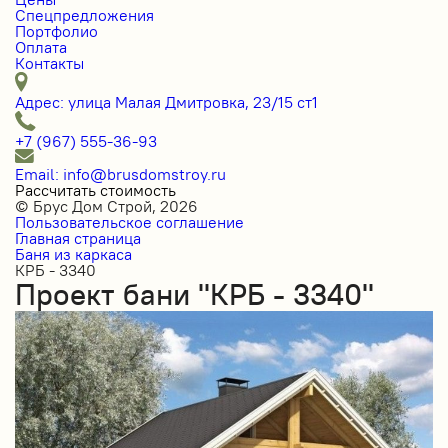
Спецпредложения
Портфолио
Оплата
Контакты
Адрес: улица Малая Дмитровка, 23/15 ст1
+7 (967) 555-36-93
Email: info@brusdomstroy.ru
Рассчитать стоимость
© Брус Дом Строй, 2026
Пользовательское соглашение
Главная страница
Баня из каркаса
КРБ - 3340
Проект бани "КРБ - 3340"