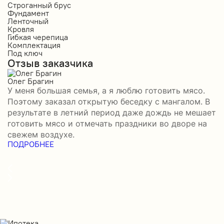
Строганный брус
П
Фундамент
Ф
Ленточный
Л
Кровля
К
Гибкая черепица
М
Комплектация
К
Под ключ
П
Отзыв заказчика
О
Олег Брагин
Е
У меня большая семья, а я люблю готовить мясо.
З
Поэтому заказал открытую беседку с мангалом. В
м
результате в летний период даже дождь не мешает
п
готовить мясо и отмечать праздники во дворе на
э
свежем воздухе.
н
ПОДРОБНЕЕ
б
П