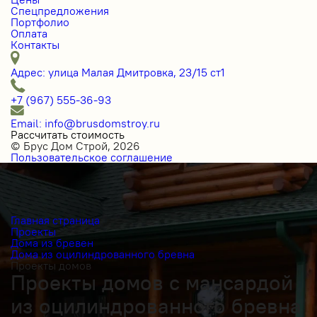
Спецпредложения
Портфолио
Оплата
Контакты
Адрес: улица Малая Дмитровка, 23/15 ст1
+7 (967) 555-36-93
Email: info@brusdomstroy.ru
Рассчитать стоимость
© Брус Дом Строй, 2026
Пользовательское соглашение
Главная страница
Проекты
Дома из бревен
Дома из оцилиндрованного бревна
Проекты домов
Проекты домов с мансардой
из оцилиндрованного бревна