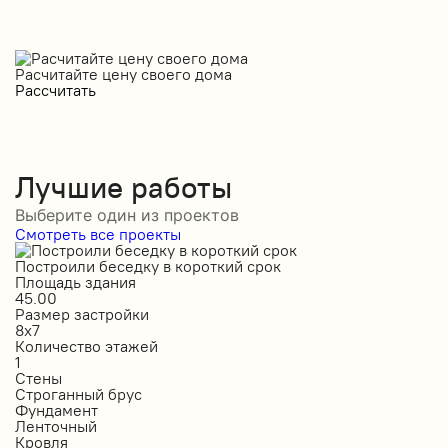
Расчитайте цену своего дома
Рассчитать
Лучшие работы
Выберите один из проектов
Смотреть все проекты
Построили беседку в короткий срок
С
Площадь здания
П
45.00
5
Размер застройки
Р
8х7
1
Количество этажей
К
1
1
Стены
С
Строганный брус
П
Фундамент
Ф
Ленточный
Л
Кровля
К