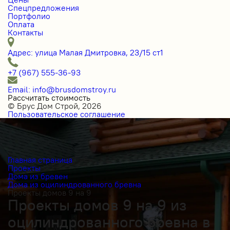
Спецпредложения
Портфолио
Оплата
Контакты
Адрес: улица Малая Дмитровка, 23/15 ст1
+7 (967) 555-36-93
Email: info@brusdomstroy.ru
Рассчитать стоимость
© Брус Дом Строй, 2026
Пользовательское соглашение
Главная страница
Проекты
Дома из бревен
Дома из оцилиндрованного бревна
Проекты домов 9 на 9
Проекты домов 9 на 9 из
оцилиндрованного бревна в