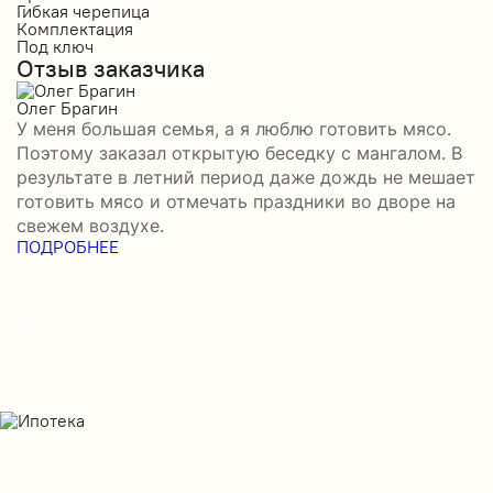
Гибкая черепица
М
Комплектация
К
Под ключ
П
Отзыв заказчика
О
Олег Брагин
Е
У меня большая семья, а я люблю готовить мясо.
З
Поэтому заказал открытую беседку с мангалом. В
м
результате в летний период даже дождь не мешает
п
готовить мясо и отмечать праздники во дворе на
э
свежем воздухе.
н
ПОДРОБНЕЕ
б
П