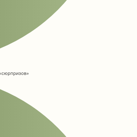
 «сюрпризов»