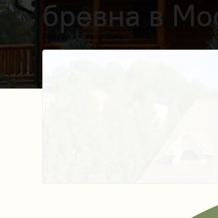
бревна в Мо
Получить косультацию