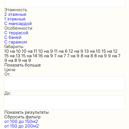
Этажность
2 этажные
1 этажные
С мансардой
Особенности
С террасой
С баней
С гаражом
Габариты
10 на 10
10 на 11
10 на 9
11 на 6
12 на 9
13 на 10
15 на 12
15 на 13
15 на 14
16 на 9
7 на 7
7 на 9
8 на 8
8 на 9
9 на 7
9 на 8
9 на 9
Показать больше
Цена
От:
До:
Показать результаты
Сбросить фильтр
от 100 до 150м2
от 150 до 200м2