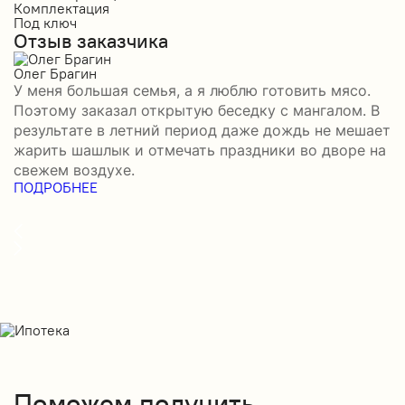
Комплектация
К
Под ключ
П
Отзыв заказчика
О
Олег Брагин
Е
У меня большая семья, а я люблю готовить мясо.
З
Поэтому заказал открытую беседку с мангалом. В
м
результате в летний период даже дождь не мешает
п
жарить шашлык и отмечать праздники во дворе на
э
свежем воздухе.
н
ПОДРОБНЕЕ
в
П
Поможем получить