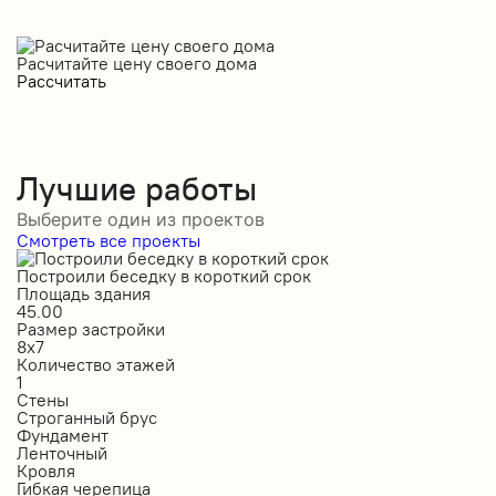
Расчитайте цену своего дома
Рассчитать
Лучшие работы
Выберите один из проектов
Смотреть все проекты
Построили беседку в короткий срок
С
Площадь здания
П
45.00
5
Размер застройки
Р
8х7
1
Количество этажей
К
1
1
Стены
С
Строганный брус
П
Фундамент
Ф
Ленточный
Л
Кровля
К
Гибкая черепица
М