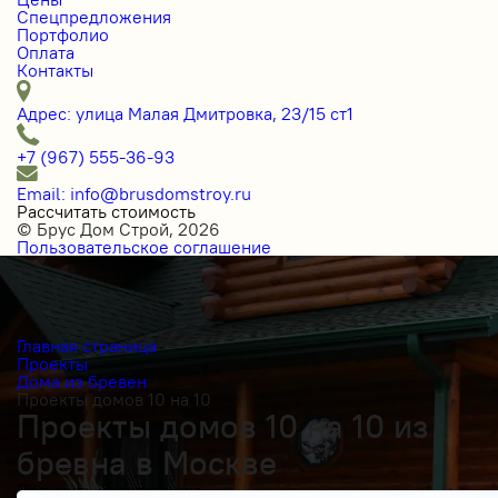
Спецпредложения
Портфолио
Оплата
Контакты
Адрес: улица Малая Дмитровка, 23/15 ст1
+7 (967) 555-36-93
Email: info@brusdomstroy.ru
Рассчитать стоимость
© Брус Дом Строй, 2026
Пользовательское соглашение
Главная страница
Проекты
Дома из бревен
Проекты домов 10 на 10
Проекты домов 10 на 10 из
бревна в Москве
Получить косультацию