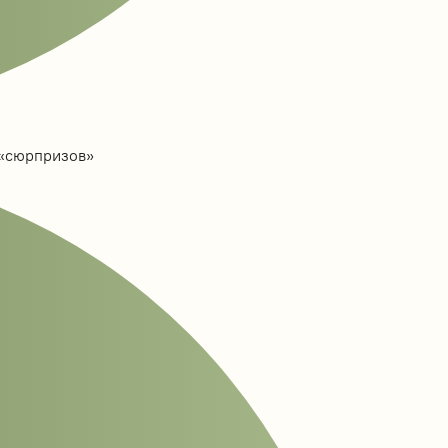
 «сюрпризов»