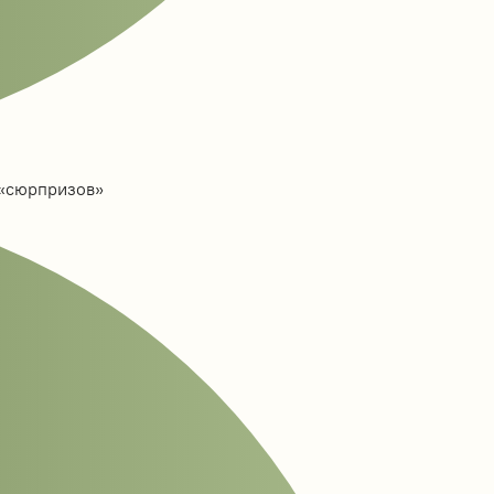
 «сюрпризов»