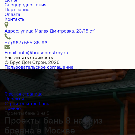
Спецпредложения
Портфолио
Оплата
Контакты
Адрес: улица Малая Дмитровка, 23/15 ст1
+7 (967) 555-36-93
Email: info@brusdomstroy.ru
Рассчитать стоимость
© Брус Дом Строй, 2026
Пользовательское соглашение
Главная страница
Проекты
Строительство бань
Бревно
Проекты бань 8 на 5
Проекты бань 8 на 5 из
бревна в Москве