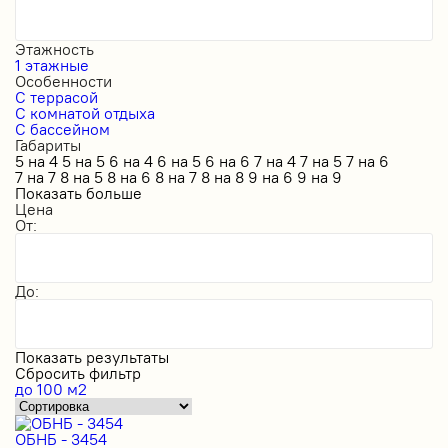
Этажность
1 этажные
Особенности
С террасой
С комнатой отдыха
С бассейном
Габариты
5 на 4
5 на 5
6 на 4
6 на 5
6 на 6
7 на 4
7 на 5
7 на 6
7 на 7
8 на 5
8 на 6
8 на 7
8 на 8
9 на 6
9 на 9
Показать больше
Цена
От:
До:
Показать результаты
Сбросить фильтр
до 100 м2
ОБНБ - 3454