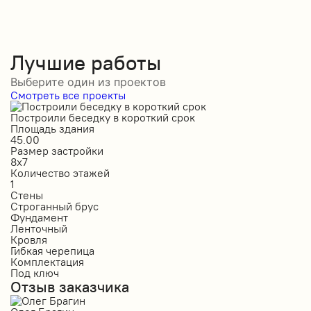
Лучшие работы
Выберите один из проектов
Смотреть все проекты
Построили беседку в короткий срок
С
Площадь здания
П
45.00
5
Размер застройки
Р
8х7
1
Количество этажей
К
1
1
Стены
С
Строганный брус
П
Фундамент
Ф
Ленточный
Л
Кровля
К
Гибкая черепица
М
Комплектация
К
Под ключ
П
Отзыв заказчика
О