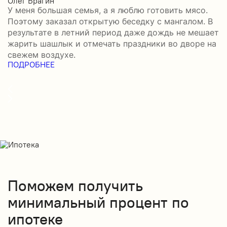
Олег Брагин
Е
У меня большая семья, а я люблю готовить мясо.
З
Поэтому заказал открытую беседку с мангалом. В
м
результате в летний период даже дождь не мешает
п
жарить шашлык и отмечать праздники во дворе на
э
свежем воздухе.
н
ПОДРОБНЕЕ
в
П
Поможем получить
минимальный процент по
ипотеке