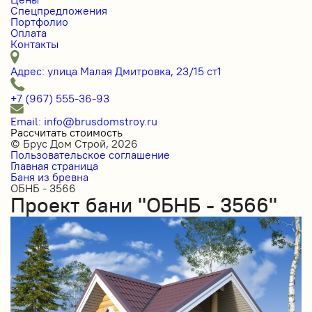
Спецпредложения
Портфолио
Оплата
Контакты
Адрес: улица Малая Дмитровка, 23/15 ст1
+7 (967) 555-36-93
Email: info@brusdomstroy.ru
Рассчитать стоимость
© Брус Дом Строй, 2026
Пользовательское соглашение
Главная страница
Баня из бревна
ОБНБ - 3566
Проект бани "ОБНБ - 3566"