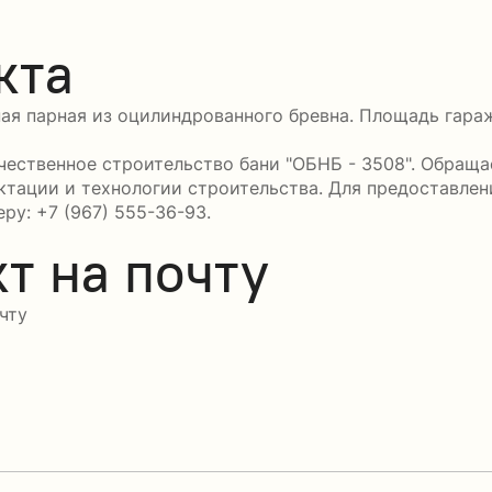
кта
ая парная из оцилиндрованного бревна. Площадь гараж
ественное строительство бани "ОБНБ - 3508". Обращае
ктации и технологии строительства. Для предоставле
ру: +7 (967) 555-36-93.
т на почту
чту