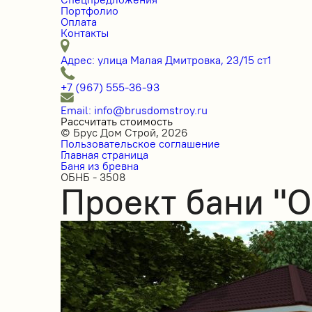
Портфолио
Оплата
Контакты
Адрес: улица Малая Дмитровка, 23/15 ст1
+7 (967) 555-36-93
Email: info@brusdomstroy.ru
Рассчитать стоимость
© Брус Дом Строй, 2026
Пользовательское соглашение
Главная страница
Баня из бревна
ОБНБ - 3508
Проект бани "О