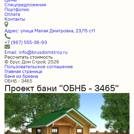
Спецпредложения
Портфолио
Оплата
Контакты
Адрес: улица Малая Дмитровка, 23/15 ст1
+7 (967) 555-36-93
Email: info@brusdomstroy.ru
Рассчитать стоимость
© Брус Дом Строй, 2026
Пользовательское соглашение
Главная страница
Баня из бревна
ОБНБ - 3465
Проект бани "ОБНБ - 3465"