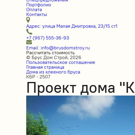
Портфолио
Оплата
Контакты
Адрес: улица Малая Дмитровка, 23/15 ст1
+7 (967) 555-36-93
Email: info@brusdomstroy.ru
Рассчитать стоимость
© Брус Дом Строй, 2026
Пользовательское соглашение
Главная страница
Дома из клееного бруса
КБР - 2507
Проект дома "К