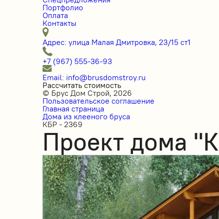
Портфолио
Оплата
Контакты
Адрес: улица Малая Дмитровка, 23/15 ст1
+7 (967) 555-36-93
Email: info@brusdomstroy.ru
Рассчитать стоимость
© Брус Дом Строй, 2026
Пользовательское соглашение
Главная страница
Дома из клееного бруса
КБР - 2369
Проект дома "К