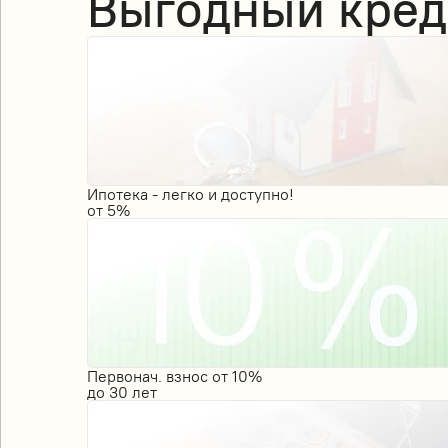
Выгодный кред
Ипотека - легко и доступно!
от
5%
Первонач. взнос от 10%
до
30
лет