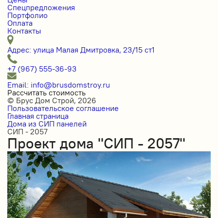
Спецпредложения
Портфолио
Оплата
Контакты
Адрес: улица Малая Дмитровка, 23/15 ст1
+7 (967) 555-36-93
Email: info@brusdomstroy.ru
Рассчитать стоимость
© Брус Дом Строй, 2026
Пользовательское соглашение
Главная страница
Дома из СИП панелей
СИП - 2057
Проект дома "СИП - 2057"